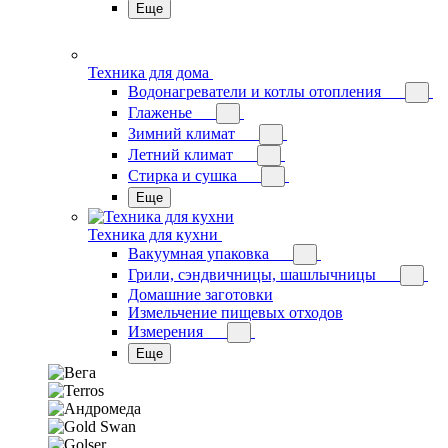
Еще
Техника для дома
Водонагреватели и котлы отопления
Глаженье
Зимний климат
Летний климат
Стирка и сушка
Еще
Техника для кухни
Вакуумная упаковка
Грили, сэндвичницы, шашлычницы
Домашние заготовки
Измельчение пищевых отходов
Измерения
Еще