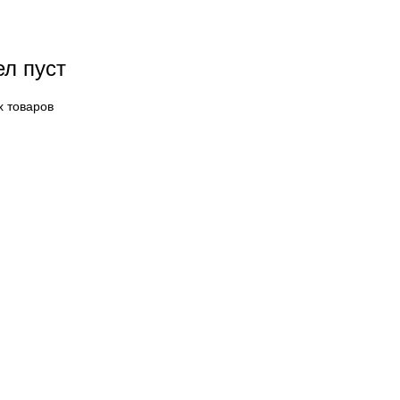
ел пуст
х товаров