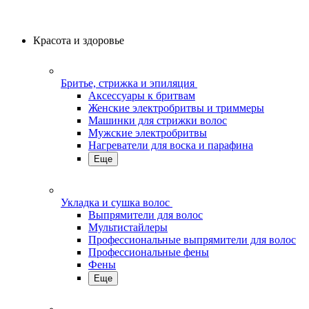
Красота и здоровье
Бритье, стрижка и эпиляция
Аксессуары к бритвам
Женские электробритвы и триммеры
Машинки для стрижки волос
Мужские электробритвы
Нагреватели для воска и парафина
Еще
Укладка и сушка волос
Выпрямители для волос
Мультистайлеры
Профессиональные выпрямители для волос
Профессиональные фены
Фены
Еще