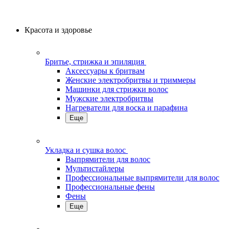
Красота и здоровье
Бритье, стрижка и эпиляция
Аксессуары к бритвам
Женские электробритвы и триммеры
Машинки для стрижки волос
Мужские электробритвы
Нагреватели для воска и парафина
Еще
Укладка и сушка волос
Выпрямители для волос
Мультистайлеры
Профессиональные выпрямители для волос
Профессиональные фены
Фены
Еще