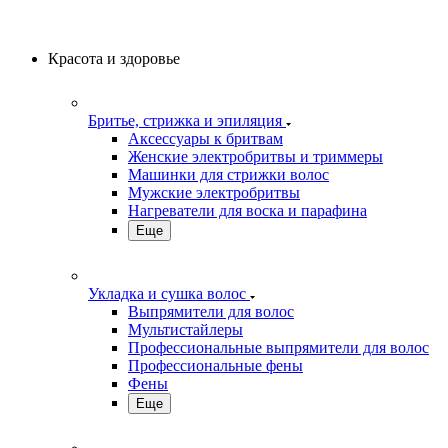
Красота и здоровье
Бритье, стрижка и эпиляция
Аксессуары к бритвам
Женские электробритвы и триммеры
Машинки для стрижки волос
Мужские электробритвы
Нагреватели для воска и парафина
Еще
Укладка и сушка волос
Выпрямители для волос
Мультистайлеры
Профессиональные выпрямители для волос
Профессиональные фены
Фены
Еще