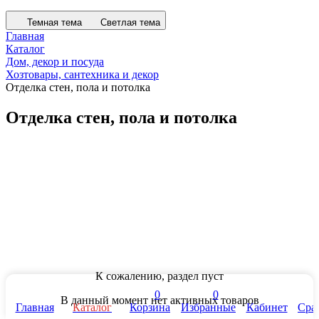
Темная тема
Светлая тема
Главная
Каталог
Дом, декор и посуда
Хозтовары, сантехника и декор
Отделка стен, пола и потолка
Отделка стен, пола и потолка
К сожалению, раздел пуст
В данный момент нет активных товаров
0
0
Категория
Главная
Каталог
Корзина
Избранные
Кабинет
Сра