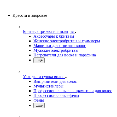
Красота и здоровье
Бритье, стрижка и эпиляция
Аксессуары к бритвам
Женские электробритвы и триммеры
Машинки для стрижки волос
Мужские электробритвы
Нагреватели для воска и парафина
Еще
Укладка и сушка волос
Выпрямители для волос
Мультистайлеры
Профессиональные выпрямители для волос
Профессиональные фены
Фены
Еще