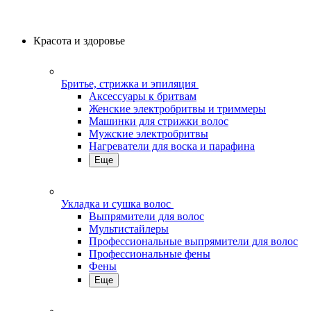
Красота и здоровье
Бритье, стрижка и эпиляция
Аксессуары к бритвам
Женские электробритвы и триммеры
Машинки для стрижки волос
Мужские электробритвы
Нагреватели для воска и парафина
Еще
Укладка и сушка волос
Выпрямители для волос
Мультистайлеры
Профессиональные выпрямители для волос
Профессиональные фены
Фены
Еще