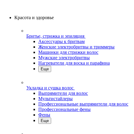
Красота и здоровье
Бритье, стрижка и эпиляция
Аксессуары к бритвам
Женские электробритвы и триммеры
Машинки для стрижки волос
Мужские электробритвы
Нагреватели для воска и парафина
Еще
Укладка и сушка волос
Выпрямители для волос
Мультистайлеры
Профессиональные выпрямители для волос
Профессиональные фены
Фены
Еще