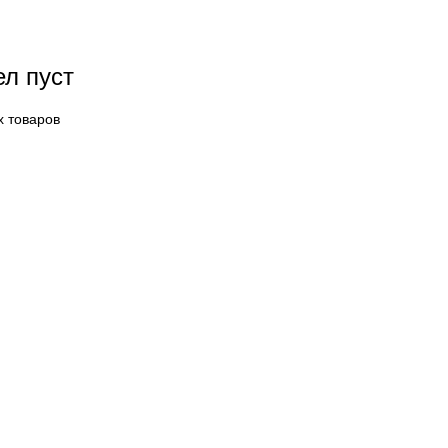
ел пуст
х товаров